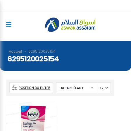
Accueil
»
6295120025154
6295120025154
POSITION DU FILTRE