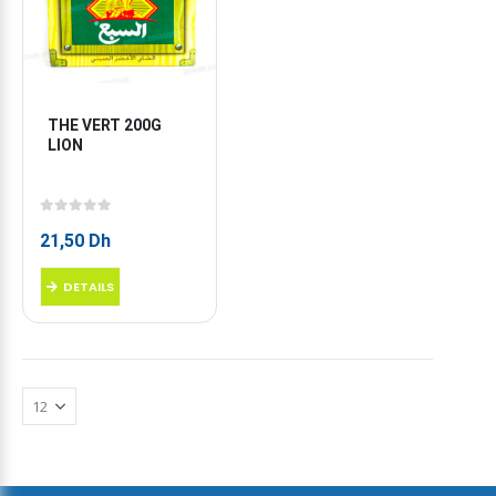
THE VERT 200G 
LION
0
sur 5
21,50
Dh
DETAILS