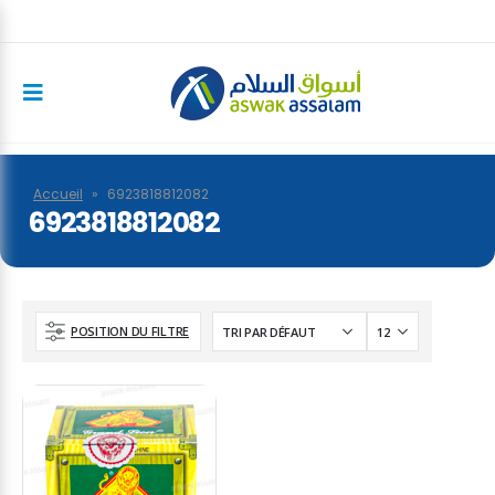
Accueil
»
6923818812082
6923818812082
POSITION DU FILTRE