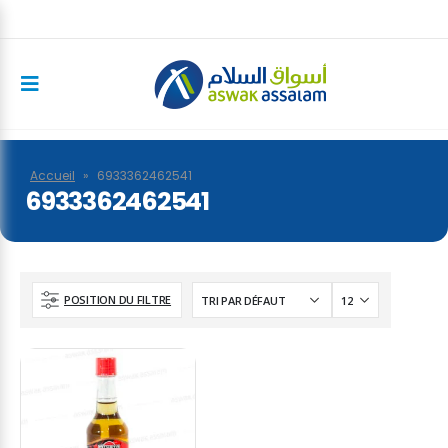
Accueil
»
6933362462541
6933362462541
POSITION DU FILTRE