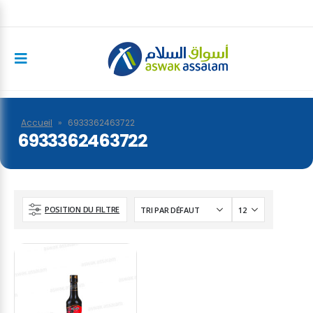
Accueil
»
6933362463722
6933362463722
POSITION DU FILTRE