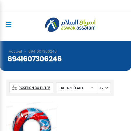
Accueil
»
6941607306246
6941607306246
POSITION DU FILTRE