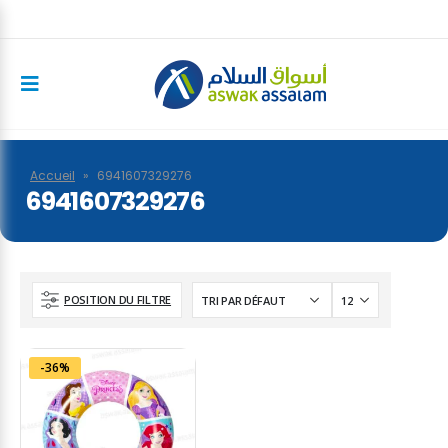
Accueil
»
6941607329276
6941607329276
POSITION DU FILTRE
-36%