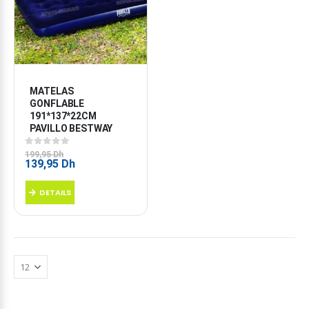
MATELAS 
GONFLABLE 
191*137*22CM 
PAVILLO BESTWAY
0
sur 5
199,95
Dh
Le
Le
139,95
Dh
prix
prix
initial
actuel
DETAILS
était :
est :
199,95 Dh.
139,95 Dh.