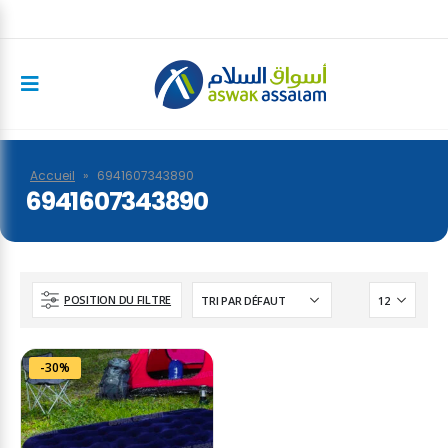
Accueil
»
6941607343890
6941607343890
POSITION DU FILTRE
-30%