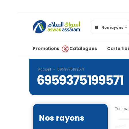
Nos rayons
Promotions
Catalogues
Carte fidé
Accueil
»
6959375199571
6959375199571
Trier pa
Nos rayons