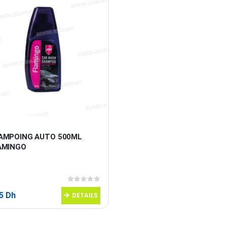
AMPOING AUTO 500ML 
AMINGO
0
sur 5
95
Dh
DETAILS