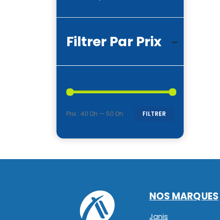
Filtrer Par Prix
Prix :
40 Dh
—
50 Dh
FILTRER
Prix
Prix
min
max
NOS MARQUES
Janis