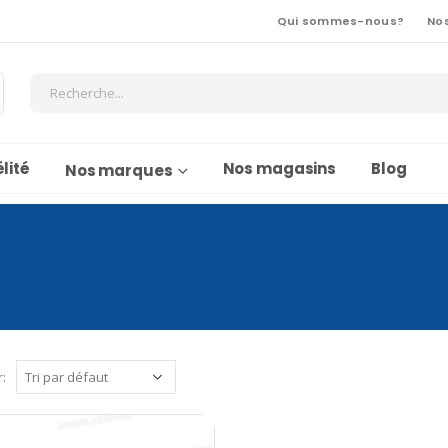
Qui sommes-nous?
No
lité
Nos magasins
Blog
Nos marques
r: