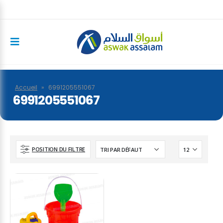
Accueil
»
6991205551067
6991205551067
POSITION DU FILTRE