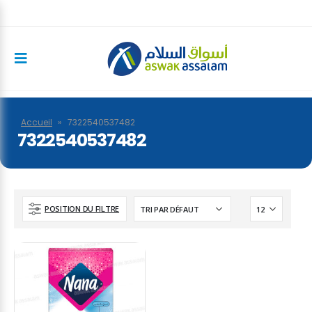
Accueil
»
7322540537482
7322540537482
POSITION DU FILTRE