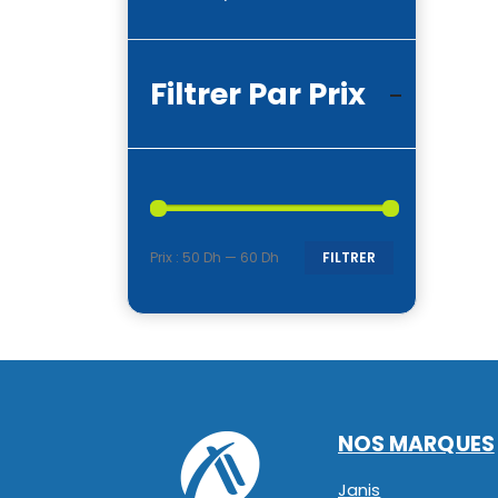
Filtrer Par Prix
Prix :
50 Dh
—
60 Dh
FILTRER
Prix
Prix
min
max
NOS MARQUES
Janis