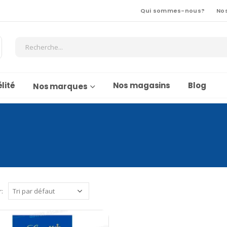
Qui sommes-nous?
No
lité
Nos magasins
Blog
Nos marques
r: