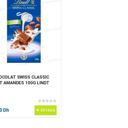
OCOLAT SWISS CLASSIC 
IT AMANDES 100G LINDT
0
sur 5
50
Dh
DETAILS