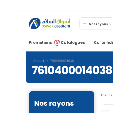
Nos rayons
Promotions
Catalogues
Carte fidé
Accueil
»
7610400014038
7610400014038
Trier pa
Nos rayons