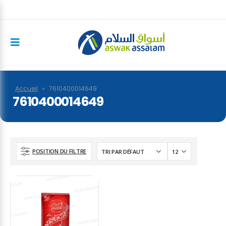
Accueil
»
7610400014649
7610400014649
POSITION DU FILTRE