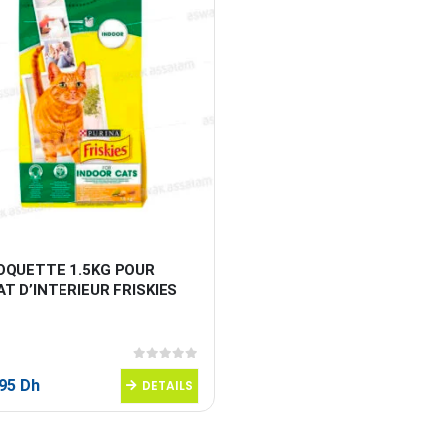
OQUETTE 1.5KG POUR 
T D’INTERIEUR FRISKIES
0
sur 5
,95
Dh
DETAILS