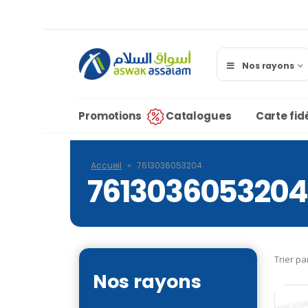
Nos rayons
Promotions
Catalogues
Carte fidé
Accueil
»
7613036053204
7613036053204
Trier pa
Nos rayons