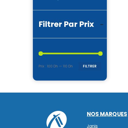
Filtrer Par Prix
Prix :
100 Dh
—
110 Dh
FILTRER
Prix
Prix
min
max
NOS MARQUES
Janis