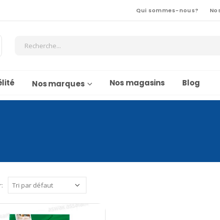
Qui sommes-nous?
No
lité
Nos magasins
Blog
Nos marques
r: