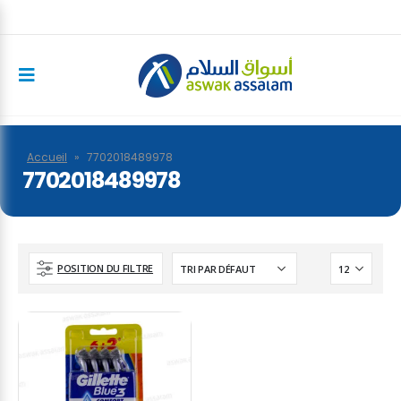
Accueil
»
7702018489978
7702018489978
POSITION DU FILTRE