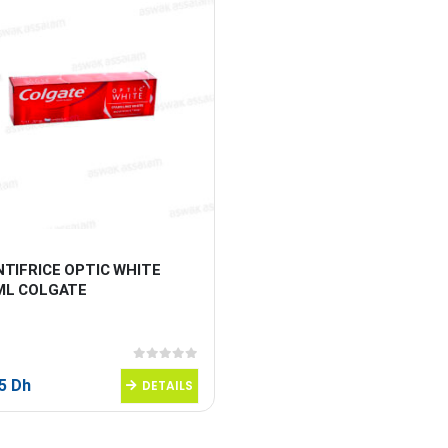
TIFRICE OPTIC WHITE 
ML COLGATE
0
sur 5
95
Dh
DETAILS