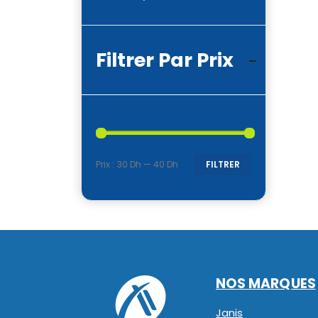
Filtrer Par Prix
Prix :
30 Dh
—
40 Dh
FILTRER
Prix
Prix
min
max
NOS MARQUES
Janis