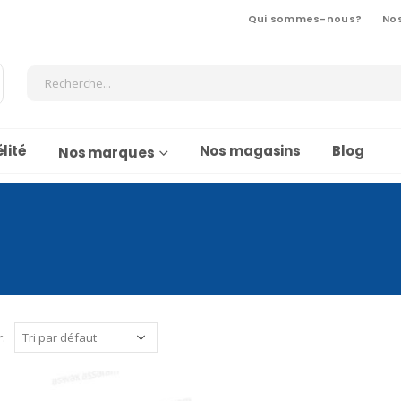
Qui sommes-nous?
No
lité
Nos magasins
Blog
Nos marques
r: