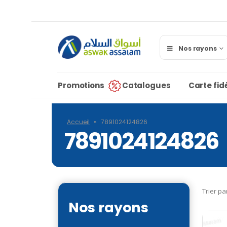
Nos rayons
Promotions
Catalogues
Carte fidé
Accueil
»
7891024124826
7891024124826
Trier pa
Nos rayons