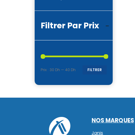
Filtrer Par Prix
Prix :
30 Dh
—
40 Dh
FILTRER
Prix
Prix
min
max
NOS MARQUES
Janis