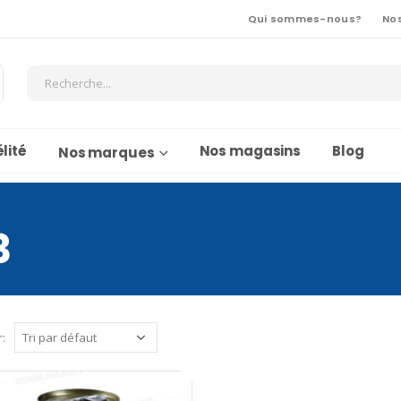
Qui sommes-nous?
No
lité
Nos magasins
Blog
Nos marques
3
r: