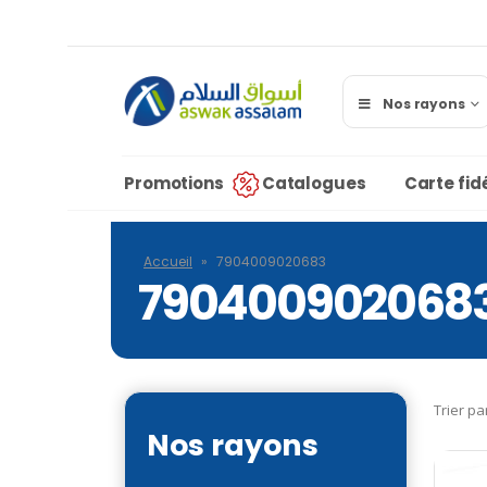
Nos rayons
Promotions
Catalogues
Carte fidé
Accueil
»
7904009020683
790400902068
Trier pa
Nos rayons