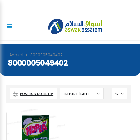
Accueil
»
8000005049402
8000005049402
POSITION DU FILTRE