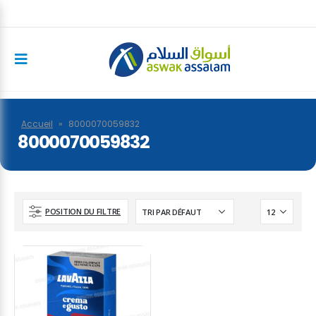
Accueil
»
8000070059832
8000070059832
POSITION DU FILTRE