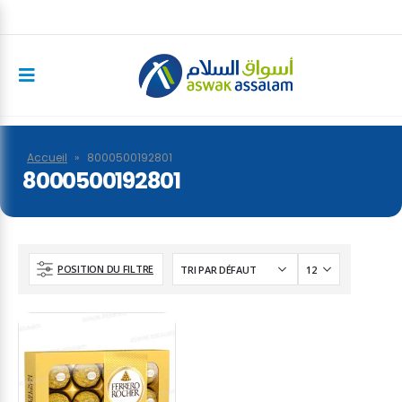
Accueil
»
8000500192801
8000500192801
POSITION DU FILTRE