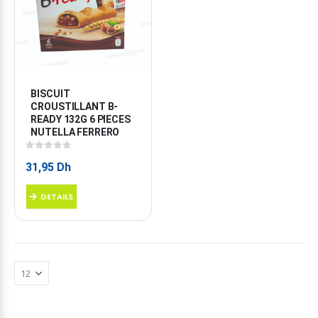
BISCUIT 
CROUSTILLANT B-
READY 132G 6 PIECES 
NUTELLA FERRERO
0
sur 5
31,95
Dh
DETAILS