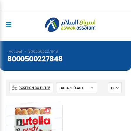
Accueil
»
8000500227848
8000500227848
POSITION DU FILTRE