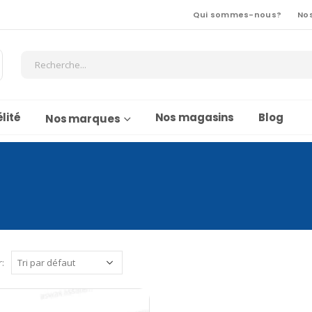
Qui sommes-nous?
No
lité
Nos magasins
Blog
Nos marques
r: