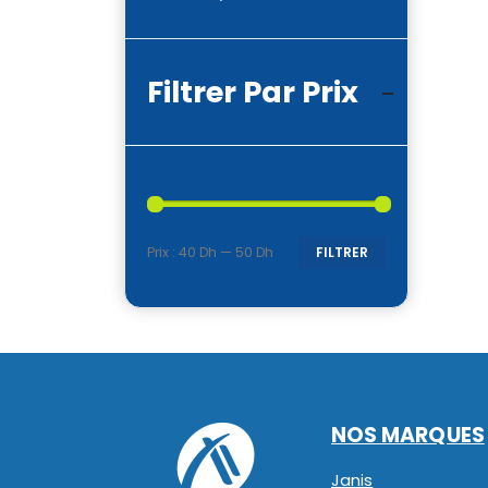
Filtrer Par Prix
Prix :
40 Dh
—
50 Dh
FILTRER
Prix
Prix
min
max
NOS MARQUES
Janis