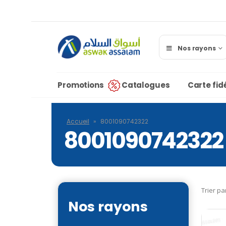
Nos rayons
Promotions
Catalogues
Carte fidé
Accueil
»
8001090742322
8001090742322
Trier pa
Nos rayons