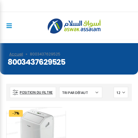
Accueil
»
8003437629525
8003437629525
POSITION DU FILTRE
-7%