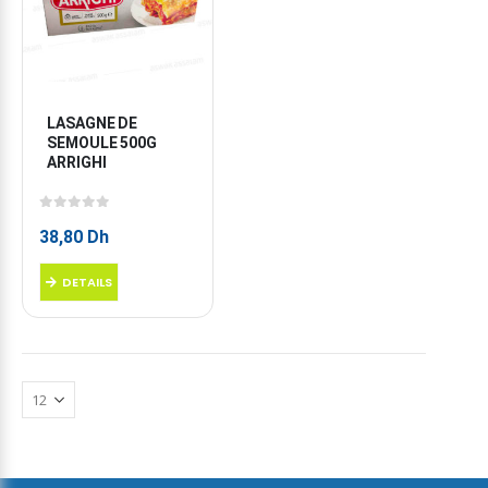
LASAGNE DE 
SEMOULE 500G  
ARRIGHI
0
sur 5
38,80
Dh
DETAILS