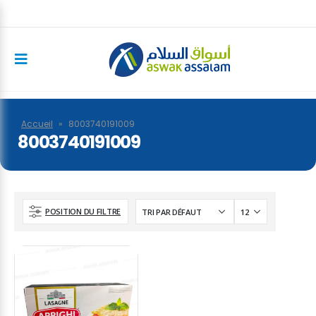
Accueil
»
8003740191009
8003740191009
POSITION DU FILTRE