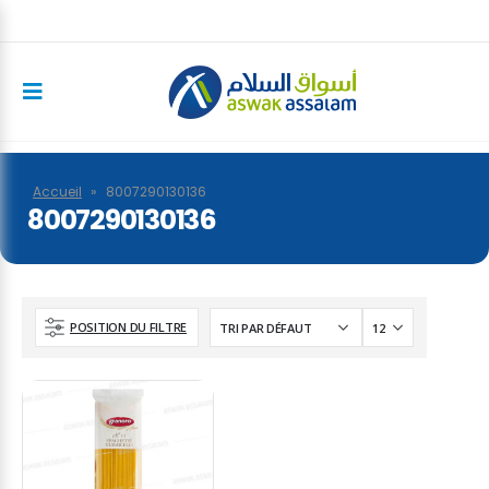
Accueil
»
8007290130136
8007290130136
POSITION DU FILTRE