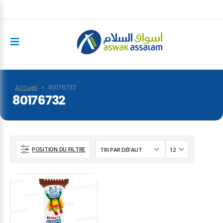
Accueil
»
80176732
80176732
POSITION DU FILTRE