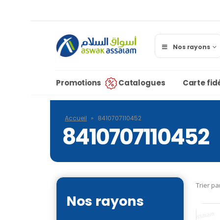
Nos rayons
Promotions
Catalogues
Carte fidé
Accueil
»
8410707110452
8410707110452
Trier pa
Nos rayons