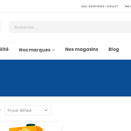
Qui sommes-nous?
No
lité
Nos magasins
Blog
Nos marques
r: