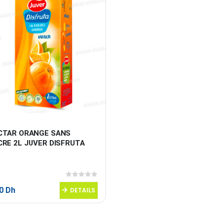
CTAR ORANGE SANS 
CRE 2L JUVER DISFRUTA
0
sur 5
50
Dh
DETAILS