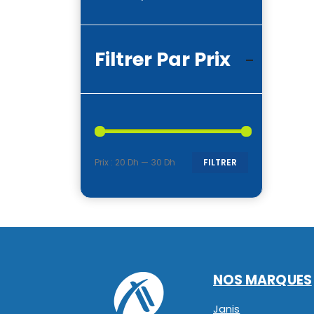
Filtrer Par Prix
Prix :
20 Dh
—
30 Dh
FILTRER
Prix
Prix
min
max
NOS MARQUES
Janis