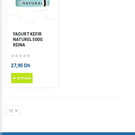
YAOURT KEFIR 
NATUREL 500G 
REINA
0
sur 5
27,95
Dh
DETAILS