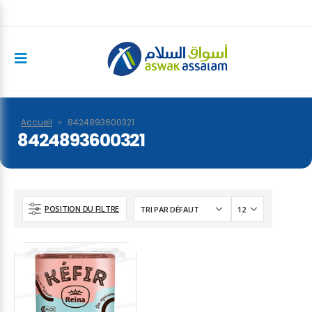
Accueil
»
8424893600321
8424893600321
POSITION DU FILTRE