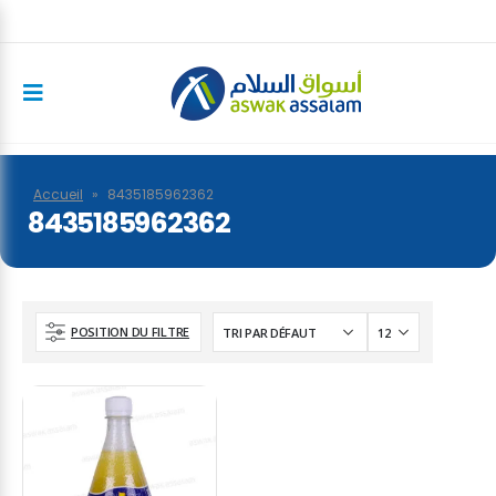
Accueil
»
8435185962362
8435185962362
POSITION DU FILTRE