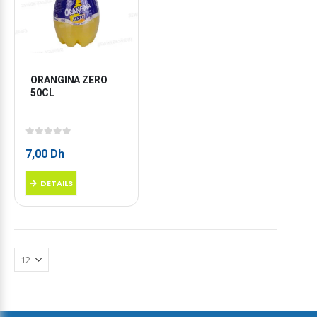
ORANGINA ZERO 
50CL
0
sur 5
7,00
Dh
DETAILS