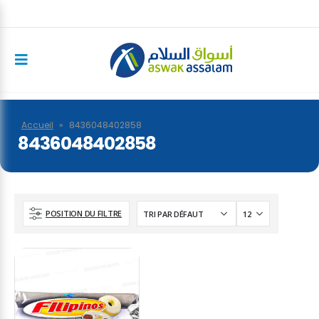
Accueil
»
8436048402858
8436048402858
POSITION DU FILTRE