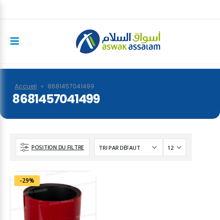
Accueil
»
8681457041499
8681457041499
POSITION DU FILTRE
-29%