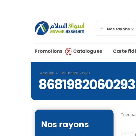
Nos rayons
Promotions
Catalogues
Carte fidé
Accueil
»
8681982060293
8681982060293
Trier pa
Nos rayons