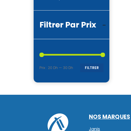
Filtrer Par Prix
Prix :
20 Dh
—
30 Dh
FILTRER
Prix
Prix
min
max
NOS MARQUES
Janis