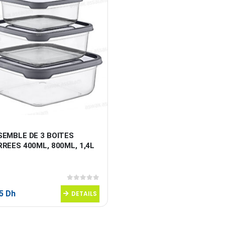
SEMBLE DE 3 BOITES 
REES 400ML, 800ML, 1,4L
0
sur 5
95
Dh
DETAILS