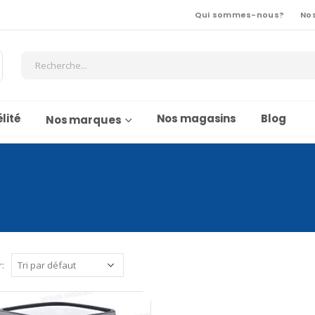
Qui sommes-nous?
No
lité
Nos magasins
Blog
Nos marques
r: