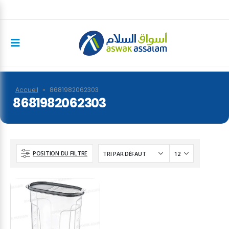
Accueil
»
8681982062303
8681982062303
POSITION DU FILTRE