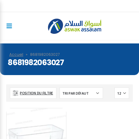
Accueil
»
8681982063027
8681982063027
POSITION DU FILTRE