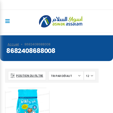
Accueil
»
8682408688008
8682408688008
POSITION DU FILTRE