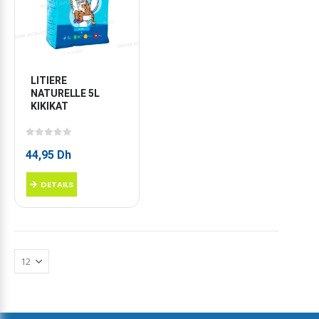
LITIERE 
NATURELLE 5L 
KIKIKAT
0
sur 5
44,95
Dh
DETAILS