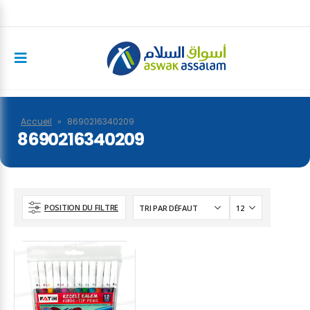
Accueil
»
8690216340209
8690216340209
POSITION DU FILTRE