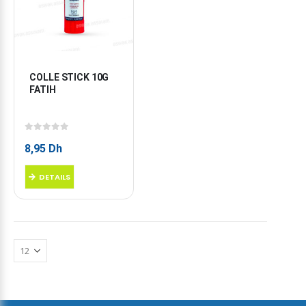
COLLE STICK 10G 
FATIH
0
sur 5
8,95
Dh
DETAILS