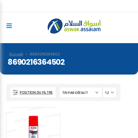
Accueil
»
8690216364502
8690216364502
POSITION DU FILTRE