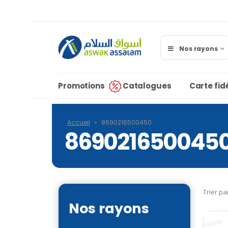
Nos rayons
Promotions
Catalogues
Carte fidé
Accueil
»
8690216500450
869021650045
Trier pa
Nos rayons