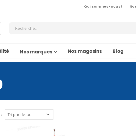
Qui sommes-nous?
No
lité
Nos magasins
Blog
Nos marques
0
r: