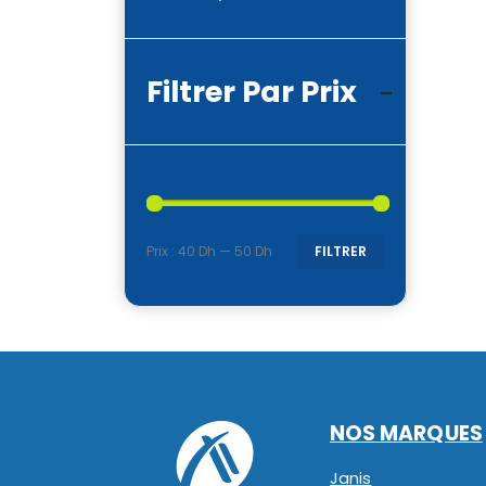
Filtrer Par Prix
Prix :
40 Dh
—
50 Dh
FILTRER
Prix
Prix
min
max
NOS MARQUES
Janis