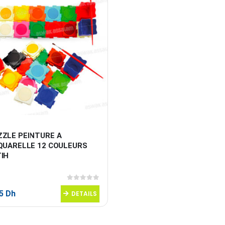
ZZLE PEINTURE A 
AQUARELLE 12 COULEURS 
TIH
0
sur 5
95
Dh
DETAILS