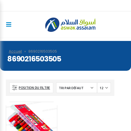
Accueil
»
8690216503505
8690216503505
POSITION DU FILTRE