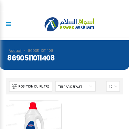
Accueil
»
8690511011408
8690511011408
POSITION DU FILTRE