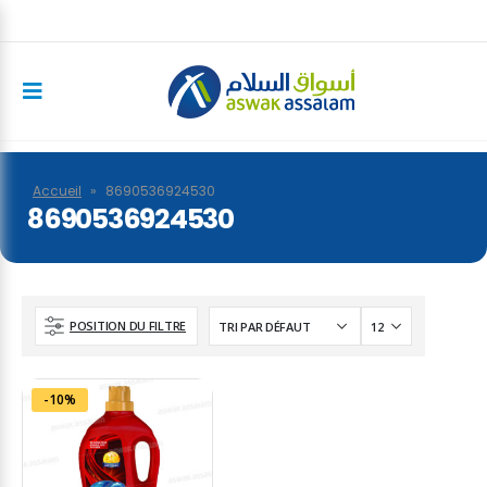
Accueil
»
8690536924530
8690536924530
POSITION DU FILTRE
-10%