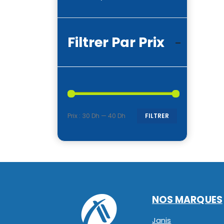
Filtrer Par Prix
Prix :
30 Dh
—
40 Dh
FILTRER
Prix
Prix
min
max
NOS MARQUES
Janis