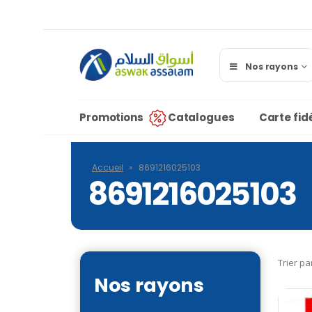
Nos rayons
Promotions
Catalogues
Carte fidé
Accueil
»
8691216025103
8691216025103
Trier pa
Nos rayons