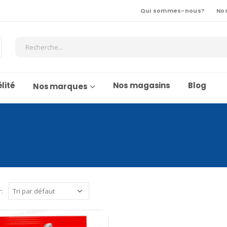
Qui sommes-nous?
No
lité
Nos magasins
Blog
Nos marques
r: