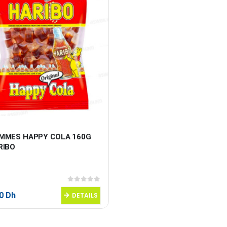
MMES HAPPY COLA 160G 
RIBO
0
sur 5
50
Dh
DETAILS