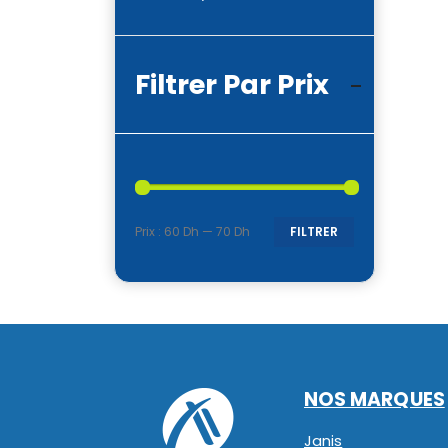
Filtrer Par Prix
Prix :
60 Dh
—
70 Dh
FILTRER
Prix
Prix
min
max
NOS MARQUES
Janis