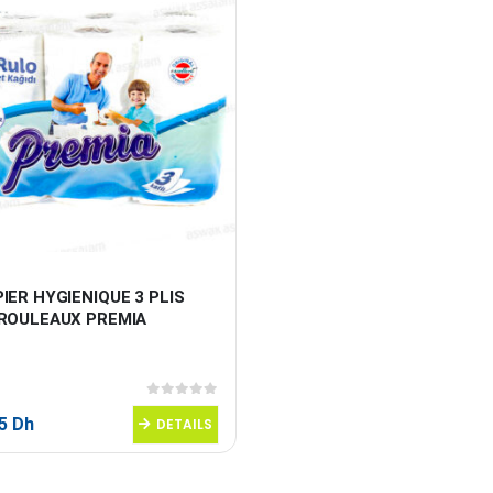
IER HYGIENIQUE 3 PLIS 
 ROULEAUX PREMIA
0
sur 5
95
Dh
DETAILS