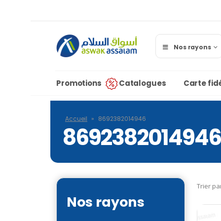
Nos rayons
Promotions
Catalogues
Carte fidé
Accueil
»
8692382014946
8692382014946
Trier pa
Nos rayons