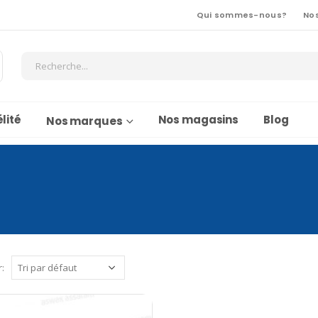
Qui sommes-nous?
No
lité
Nos magasins
Blog
Nos marques
r: