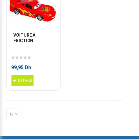
VOITURE A 
FRICTION
0
sur 5
99,95
Dh
DETAILS