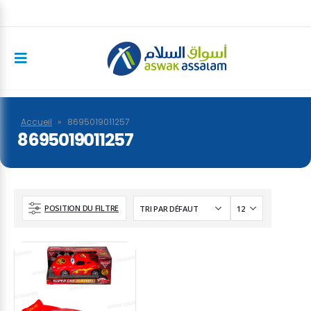
Accueil
»
8695019011257
8695019011257
POSITION DU FILTRE