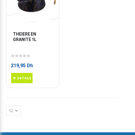
THEIERE EN 
GRANITE 1L
0
sur 5
219,95
Dh
DETAILS