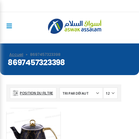
Accueil
»
8697457323398
8697457323398
POSITION DU FILTRE