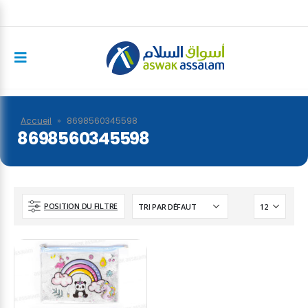
Accueil
»
8698560345598
8698560345598
POSITION DU FILTRE