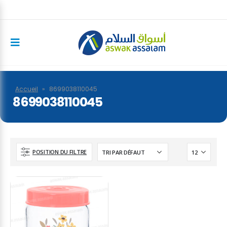
Accueil
»
8699038110045
8699038110045
POSITION DU FILTRE