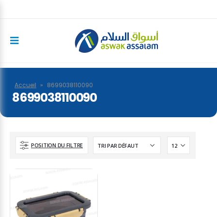
Accueil
»
8699038110090
8699038110090
POSITION DU FILTRE