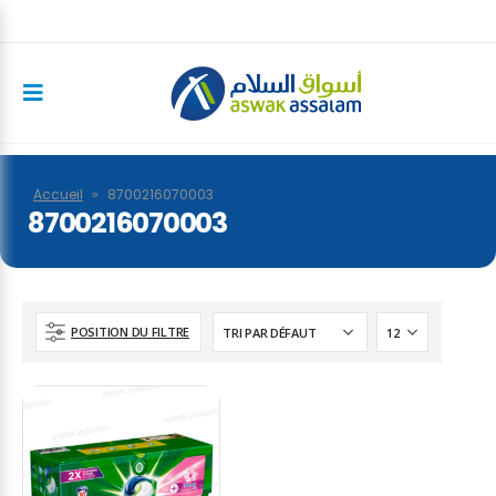
Accueil
»
8700216070003
8700216070003
POSITION DU FILTRE