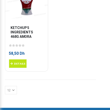
KETCHUP 5 
INGREDIENTS 
468G AMORA
0
sur 5
58,50
Dh
DETAILS