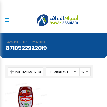
Accueil
»
8710522922019
8710522922019
POSITION DU FILTRE