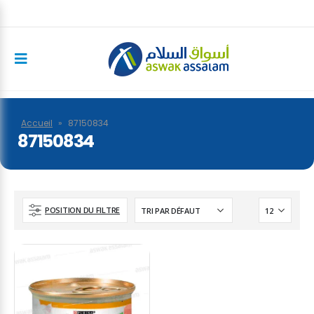
Accueil
»
87150834
87150834
POSITION DU FILTRE